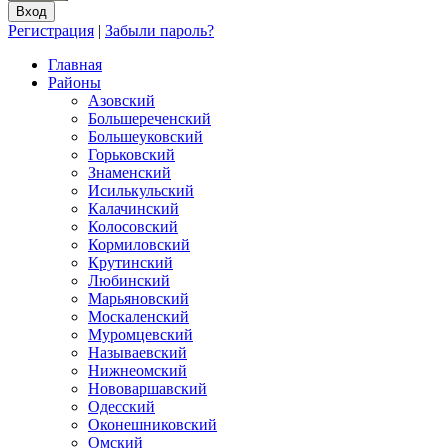
Регистрация
|
Забыли пароль?
Главная
Районы
Азовский
Большереченский
Большеуковский
Горьковский
Знаменский
Исилькульский
Калачинский
Колосовский
Кормиловский
Крутинский
Любинский
Марьяновский
Москаленский
Муромцевский
Называевский
Нижнеомский
Нововаршавский
Одесский
Оконешниковский
Омский