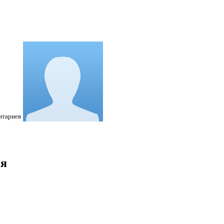
нтариев
ия