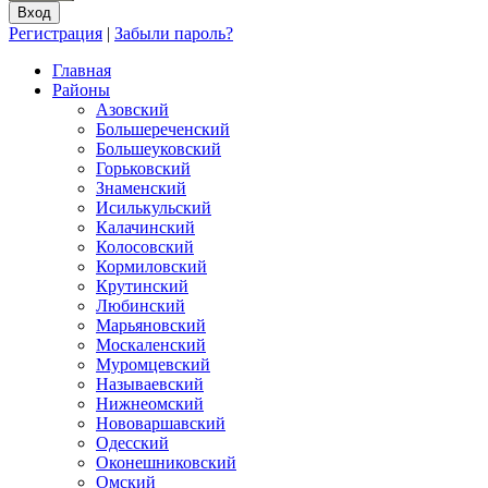
Регистрация
|
Забыли пароль?
Главная
Районы
Азовский
Большереченский
Большеуковский
Горьковский
Знаменский
Исилькульский
Калачинский
Колосовский
Кормиловский
Крутинский
Любинский
Марьяновский
Москаленский
Муромцевский
Называевский
Нижнеомский
Нововаршавский
Одесский
Оконешниковский
Омский