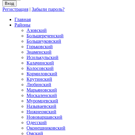
Регистрация
|
Забыли пароль?
Главная
Районы
Азовский
Большереченский
Большеуковский
Горьковский
Знаменский
Исилькульский
Калачинский
Колосовский
Кормиловский
Крутинский
Любинский
Марьяновский
Москаленский
Муромцевский
Называевский
Нижнеомский
Нововаршавский
Одесский
Оконешниковский
Омский