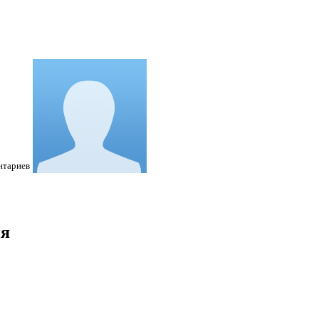
нтариев
ия