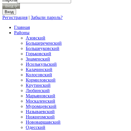
Регистрация
|
Забыли пароль?
Главная
Районы
Азовский
Большереченский
Большеуковский
Горьковский
Знаменский
Исилькульский
Калачинский
Колосовский
Кормиловский
Крутинский
Любинский
Марьяновский
Москаленский
Муромцевский
Называевский
Нижнеомский
Нововаршавский
Одесский