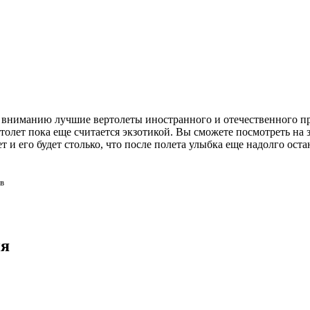
вниманию лучшие вертолеты иностранного и отечественного про
олет пока еще считается экзотикой. Вы сможете посмотреть на з
ет и его будет столько, что после полета улыбка еще надолго ост
в
ия