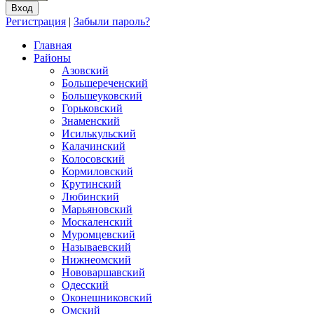
Регистрация
|
Забыли пароль?
Главная
Районы
Азовский
Большереченский
Большеуковский
Горьковский
Знаменский
Исилькульский
Калачинский
Колосовский
Кормиловский
Крутинский
Любинский
Марьяновский
Москаленский
Муромцевский
Называевский
Нижнеомский
Нововаршавский
Одесский
Оконешниковский
Омский