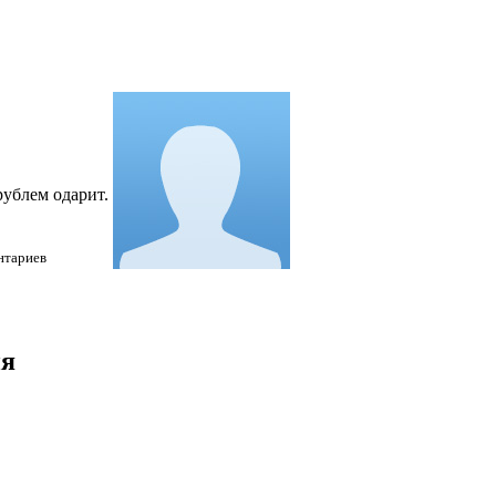
рублем одарит.
нтариев
ия