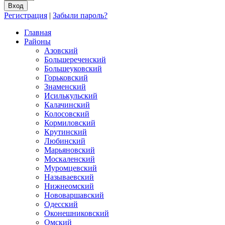
Регистрация
|
Забыли пароль?
Главная
Районы
Азовский
Большереченский
Большеуковский
Горьковский
Знаменский
Исилькульский
Калачинский
Колосовский
Кормиловский
Крутинский
Любинский
Марьяновский
Москаленский
Муромцевский
Называевский
Нижнеомский
Нововаршавский
Одесский
Оконешниковский
Омский