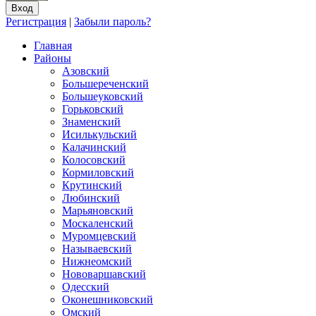
Регистрация
|
Забыли пароль?
Главная
Районы
Азовский
Большереченский
Большеуковский
Горьковский
Знаменский
Исилькульский
Калачинский
Колосовский
Кормиловский
Крутинский
Любинский
Марьяновский
Москаленский
Муромцевский
Называевский
Нижнеомский
Нововаршавский
Одесский
Оконешниковский
Омский