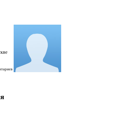
скве
нтариев
ия