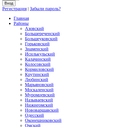
Регистрация
|
Забыли пароль?
Главная
Районы
Азовский
Большереченский
Большеуковский
Горьковский
Знаменский
Исилькульский
Калачинский
Колосовский
Кормиловский
Крутинский
Любинский
Марьяновский
Москаленский
Муромцевский
Называевский
Нижнеомский
Нововаршавский
Одесский
Оконешниковский
Омский