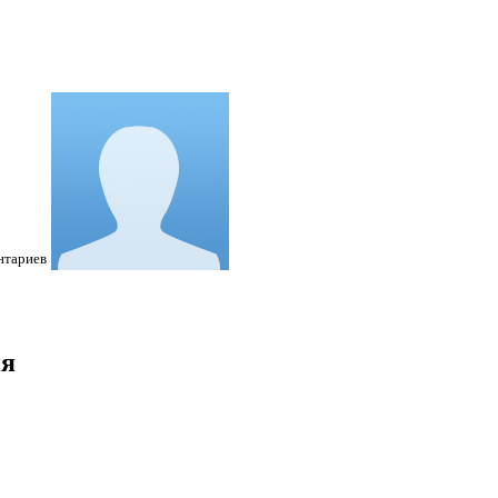
нтариев
ия