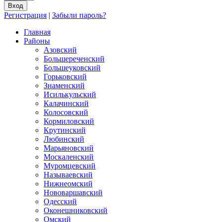
Регистрация
|
Забыли пароль?
Главная
Районы
Азовский
Большереченский
Большеуковский
Горьковский
Знаменский
Исилькульский
Калачинский
Колосовский
Кормиловский
Крутинский
Любинский
Марьяновский
Москаленский
Муромцевский
Называевский
Нижнеомский
Нововаршавский
Одесский
Оконешниковский
Омский