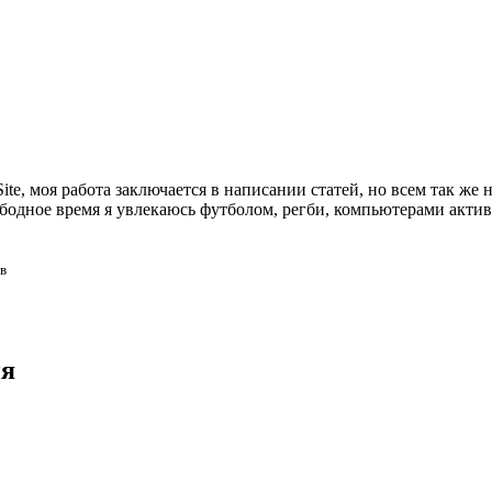
te, моя работа заключается в написании статей, но всем так же 
свободное время я увлекаюсь футболом, регби, компьютерами акт
в
ия