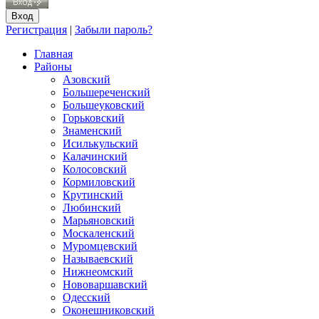
Регистрация
|
Забыли пароль?
Главная
Районы
Азовский
Большереченский
Большеуковский
Горьковский
Знаменский
Исилькульский
Калачинский
Колосовский
Кормиловский
Крутинский
Любинский
Марьяновский
Москаленский
Муромцевский
Называевский
Нижнеомский
Нововаршавский
Одесский
Оконешниковский