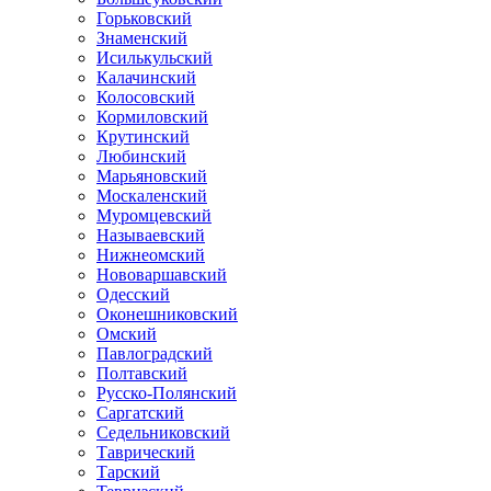
Горьковский
Знаменский
Исилькульский
Калачинский
Колосовский
Кормиловский
Крутинский
Любинский
Марьяновский
Москаленский
Муромцевский
Называевский
Нижнеомский
Нововаршавский
Одесский
Оконешниковский
Омский
Павлоградский
Полтавский
Русско-Полянский
Саргатский
Седельниковский
Таврический
Тарский