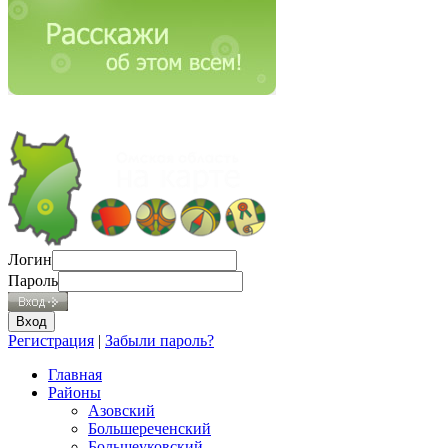
Логин
Пароль
Регистрация
|
Забыли пароль?
Главная
Районы
Азовский
Большереченский
Большеуковский