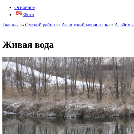
Основное
Фото
Главная
Омский район
Ачаирский монастырь
Альбомы
Живая вода