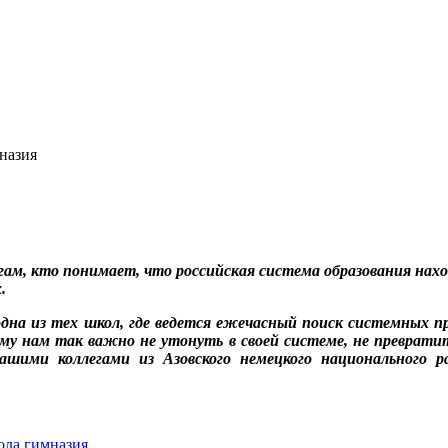
назия
ам, кто понимает, что российская система образования нахо
.
на из тех школ, где ведется ежечасный поиск системных п
тому нам так важно не утонуть в своей системе, не превра
ими коллегами из Азовского немецкого национального р
ола
гимназия