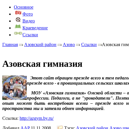
Основное
Фото
Видео
Краеведение
Ссылки
Главная
Азовский район
Азово
Ссылки
Азовская гим
Азовская гимназия
Этот сайт обращен прежде всего к тем педагог
прежде всего - в провинциальных сельских школах
МОУ «Азовская гимназия» Омской области – од
профессии. Педагоги, а не "урокодатели". Поэ
опыт может быть востребован всеми – прежде всего наш
пространства мы и затеяли обмен информацией
.
Ссылка:
http://azgym.by.ru/
Добавил
AAP
11.11.2008
Тэги:
Азовский район
Азово
шк