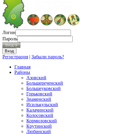
Логин
Пароль
Регистрация
|
Забыли пароль?
Главная
Районы
Азовский
Большереченский
Большеуковский
Горьковский
Знаменский
Исилькульский
Калачинский
Колосовский
Кормиловский
Крутинский
Любинский