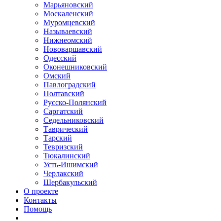
Марьяновский
Москаленский
Муромцевский
Называевский
Нижнеомский
Нововаршавский
Одесский
Оконешниковский
Омский
Павлоградский
Полтавский
Русско-Полянский
Саргатский
Седельниковский
Таврический
Тарский
Тевризский
Тюкалинский
Усть-Ишимский
Черлакский
Шербакульский
О проекте
Контакты
Помощь