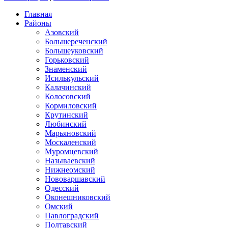
Главная
Районы
Азовский
Большереченский
Большеуковский
Горьковский
Знаменский
Исилькульский
Калачинский
Колосовский
Кормиловский
Крутинский
Любинский
Марьяновский
Москаленский
Муромцевский
Называевский
Нижнеомский
Нововаршавский
Одесский
Оконешниковский
Омский
Павлоградский
Полтавский