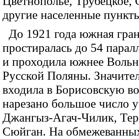
Цветнополье, Трубецкое, 
другие населенные пункт
До 1921 года южная гран
проcтиралась до 54 парал
и проходила южнее Вольн
Русcкой Поляны. Значител
входила в Борисовскую во
нарезано большое число у
Джангыз-Агач-Чилик, Тере
Сюйган. На обмежеванных