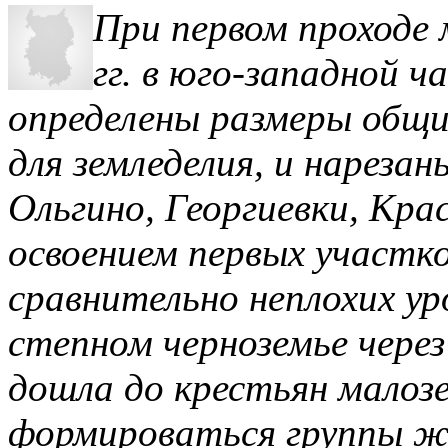
При первом проходе 
гг. в юго-западной ч
определены размеры общих
для земледелия, и нареза
Ольгино, Георгиевки, Кра
освоением первых участко
сравнительно неплохих ур
степном черноземье через
дошла до крестьян малоз
формироваться группы ж