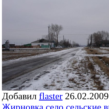
Добавил
flaster
26.02.2
Жирновка
село
сельские 