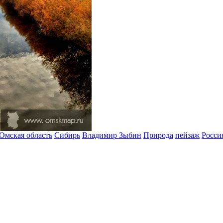
Омская область
Сибирь
Владимир Зыбин
Природа
пейзаж
Росси