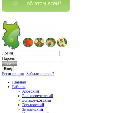
Логин
Пароль
Регистрация
|
Забыли пароль?
Главная
Районы
Азовский
Большереченский
Большеуковский
Горьковский
Знаменский