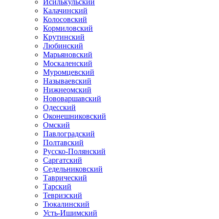
Исилькульский
Калачинский
Колосовский
Кормиловский
Крутинский
Любинский
Марьяновский
Москаленский
Муромцевский
Называевский
Нижнеомский
Нововаршавский
Одесский
Оконешниковский
Омский
Павлоградский
Полтавский
Русско-Полянский
Саргатский
Седельниковский
Таврический
Тарский
Тевризский
Тюкалинский
Усть-Ишимский