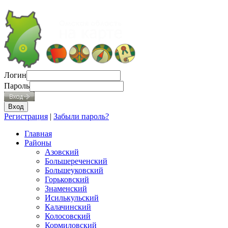
Логин
Пароль
Регистрация
|
Забыли пароль?
Главная
Районы
Азовский
Большереченский
Большеуковский
Горьковский
Знаменский
Исилькульский
Калачинский
Колосовский
Кормиловский