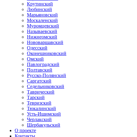
Крутинский
Любинский
Марьяновский
Москаленский
Муромцевский
Называевский
Нижнеомский
Нововаршавский
Одесский
Оконешниковский
Омский
Павлоградский
Полтавский
Русско-Полянский
Саргатский
Седельниковский
Таврический
Тарский
Тевризский
Тюкалинский
Усть-Ишимский
Черлакский
Шербакульский
О проекте
Контакты