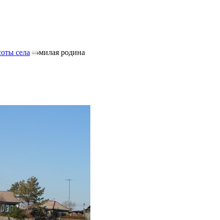
оты села
милая родина