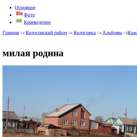
Основное
Фото
Краеведение
Главная
Колосовский район
Колосовка
Альбомы
Крас
милая родина