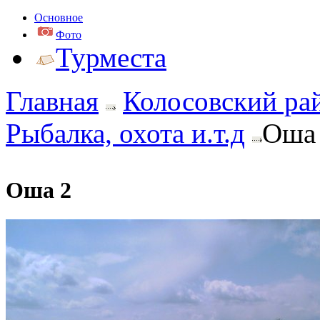
Основное
Фото
Турместа
Главная
Колосовский ра
Рыбалка, охота и.т.д
Оша
Оша 2