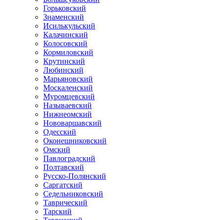
Горьковский
Знаменский
Исилькульский
Калачинский
Колосовский
Кормиловский
Крутинский
Любинский
Марьяновский
Москаленский
Муромцевский
Называевский
Нижнеомский
Нововаршавский
Одесский
Оконешниковский
Омский
Павлоградский
Полтавский
Русско-Полянский
Саргатский
Седельниковский
Таврический
Тарский