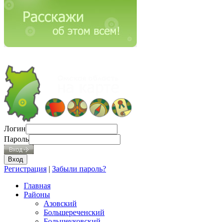
Логин
Пароль
Регистрация
|
Забыли пароль?
Главная
Районы
Азовский
Большереченский
Большеуковский