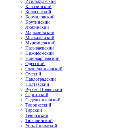
Исилькульский
Калачинский
Колосовский
Кормиловский
Крутинский
Любинский
Марьяновский
Москаленский
Муромцевский
Называевский
Нижнеомский
Нововаршавский
Одесский
Оконешниковский
Омский
Павлоградский
Полтавский
Русско-Полянский
Саргатский
Седельниковский
Таврический
Тарский
Тевризский
Тюкалинский
Усть-Ишимский