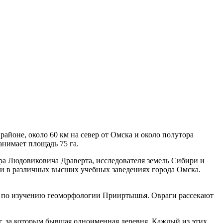
айоне, около 60 км на север от Омска и около полутора
анимает площадь 75 га.
етра Людовиковича Драверта, исследователя земель Сибири и
ики в различных высших учебных заведениях города Омска.
ием по изучению геоморфологии Прииртышья. Овраги рассекают
, за которым бывшая одноименная деревня. Каждый из этих