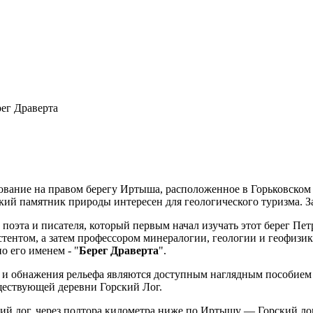
рег Драверта
ование на правом берегу Иртыша, расположенное в Горьковском р
ий памятник природы интересен для геологического туризма. З
, поэта и писателя, который первым начал изучать этот берег П
истентом, а затем профессором минералогии, геологии и геофиз
о его именем - "
Берег Драверта
".
зрезы и обнажения рельефа являются доступным наглядным пособ
ществующей деревни Горский Лог.
й лог, через полтора километра ниже по Иртышу — Горский лог