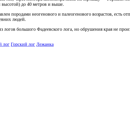
 высотой) до 40 метров и выше.
ставлен породами неогенового и палеогенового возрастов, есть 
ревних людей.
из логов большого Фадеевского лога, но обрушения края не прои
й лог
Горский лог
Лежанка