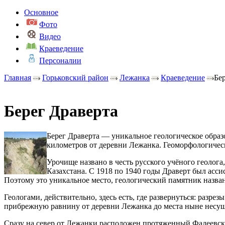
Основное
Фото
Видео
Краеведение
Персоналии
Главная
Горьковский район
Лежанка
Краеведение
Бе
Берег Драверта
Берег Драверта — уникальное геологическое образ
километров от деревни Лежанка. Геоморфологическ
Урочище названо в честь русского учёного геолога
Казахстана. С 1918 по 1940 годы Драверт был асс
Поэтому это уникальное место, геологический памятник назван
Геологами, действительно, здесь есть, где развернуться: ра
прибрежную равнину от деревни Лежанка до места ныне несу
Сразу на север от Лежанки расположен протяженный Фадеевски