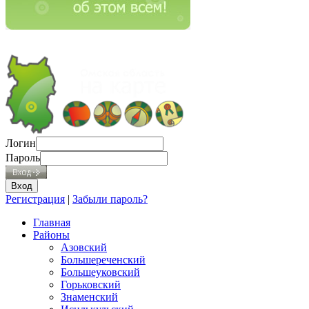
Логин
Пароль
Регистрация
|
Забыли пароль?
Главная
Районы
Азовский
Большереченский
Большеуковский
Горьковский
Знаменский