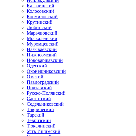
Исилькульский
Калачинский
Колосовский
Кормиловский
Крутинский
Любинский
Марьяновский
Москаленский
Муромцевский
Называевский
Нижнеомский
Нововаршавский
Одесский
Оконешниковский
Омский
Павлоградский
Полтавский
Русско-Полянский
Саргатский
Седельниковский
Таврический
Тарский
Тевризский
Тюкалинский
Усть-Ишимский