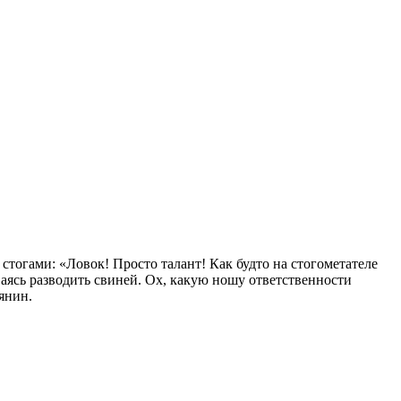
огами: «Ловок! Просто талант! Как будто на стогометателе
аясь разводить свиней. Ох, какую ношу ответственности
ьянин.