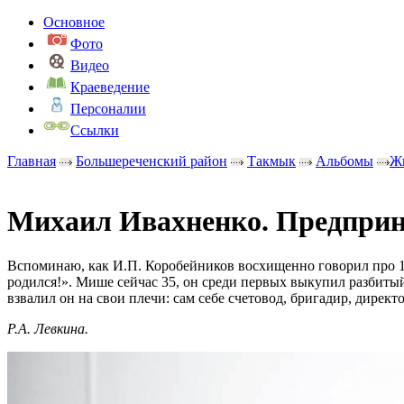
Основное
Фото
Видео
Краеведение
Персоналии
Ссылки
Главная
Большереченский район
Такмык
Альбомы
Ж
Михаил Ивахненко. Предпри
Вспоминаю, как И.П. Коробейников восхищенно говорил про 18
родился!». Мише сейчас 35, он среди первых выкупил разбитый
взвалил он на свои плечи: сам себе счетовод, бригадир, директ
Р.А. Левкина.