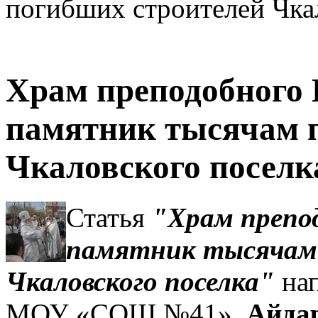
погибших строителей Чка
Храм преподобного
памятник тысячам 
Чкаловского поселк
Статья
"Храм препо
памятник тысячам
Чкаловского поселка"
нап
МОУ «СОШ №41»
Айда