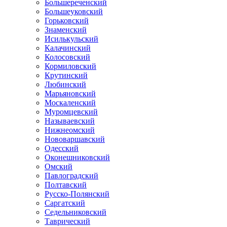
Большереченский
Большеуковский
Горьковский
Знаменский
Исилькульский
Калачинский
Колосовский
Кормиловский
Крутинский
Любинский
Марьяновский
Москаленский
Муромцевский
Называевский
Нижнеомский
Нововаршавский
Одесский
Оконешниковский
Омский
Павлоградский
Полтавский
Русско-Полянский
Саргатский
Седельниковский
Таврический