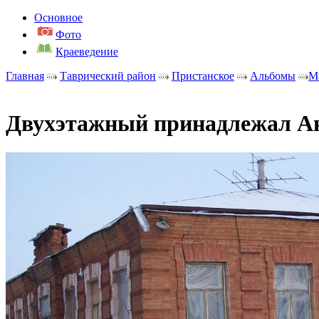
Основное
Фото
Краеведение
Главная
Таврический район
Пристанское
Альбомы
М
Двухэтажный принадлежал Ан