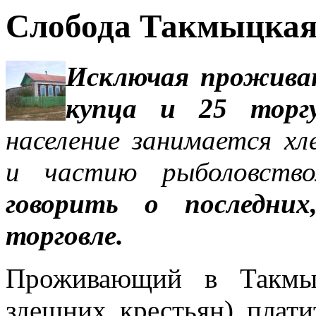
Слобода Такмыцкая.
Исключая проживаю
купца и 25 торг
население занимается х
и частию рыболовств
говорить о последних
торговле.
Проживающий в Такмы
здешних крестьян) плат