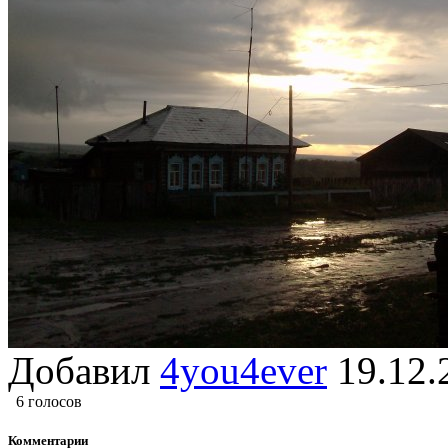
Добавил
4you4ever
19.12
6 голосов
Комментарии