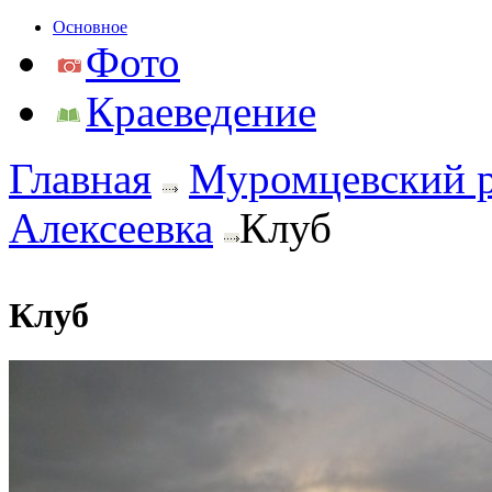
Основное
Фото
Краеведение
Главная
Муромцевский 
Алексеевка
Клуб
Клуб