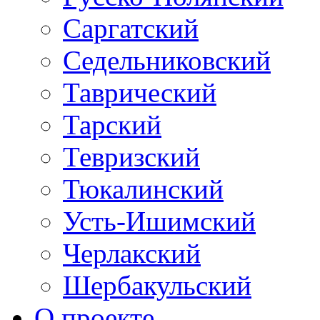
Саргатский
Седельниковский
Таврический
Тарский
Тевризский
Тюкалинский
Усть-Ишимский
Черлакский
Шербакульский
О проекте