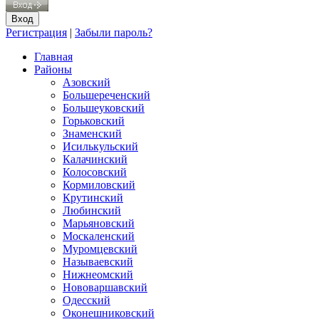
Регистрация
|
Забыли пароль?
Главная
Районы
Азовский
Большереченский
Большеуковский
Горьковский
Знаменский
Исилькульский
Калачинский
Колосовский
Кормиловский
Крутинский
Любинский
Марьяновский
Москаленский
Муромцевский
Называевский
Нижнеомский
Нововаршавский
Одесский
Оконешниковский