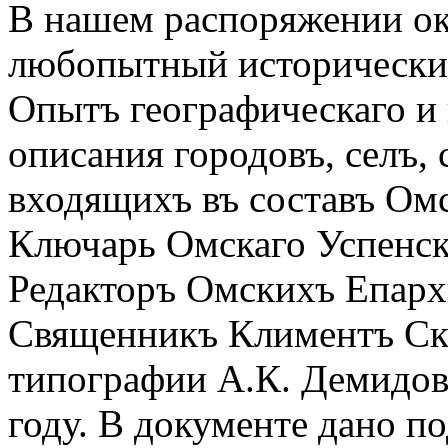
В нашем распоряжении ок
любопытный исторический
Опытъ географическаго и 
описания городовъ, селъ, 
входящихъ въ составъ Ом
Ключарь Омскаго Успенск
Редакторъ Омскихъ Епарх
Священникъ Климентъ Ска
типографии А.К. Демидов
году. В документе дано п