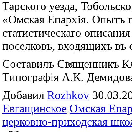
Тарского уезда, Тобольск
«Омская Епархiя. Опытъ г
статистическаго описания 
поселковъ, входящихъ въ 
Составилъ Священникъ Кл
Типографiя А.К. Демидова
Добавил
Rozhkov
30.03.
Евгащинское
Омская Епа
церковно-приходская шко