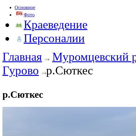
Основное
Фото
Краеведение
Персоналии
Главная
Муромцевский 
Гурово
р.Сюткес
р.Сюткес