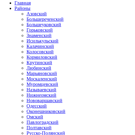
Главная
Районы
Азовский
Большереченский
Большеуковский
Горьковский
Знаменский
Исилькульский
Калачинский
Колосовский
Кормиловский
Крутинский
Любинский
Марьяновский
Москаленский
Муромцевский
Называевский
Нижнеомский
Нововаршавский
Одесский
Оконешниковский
Омский
Павлоградский
Полтавский
Русско-Полянский