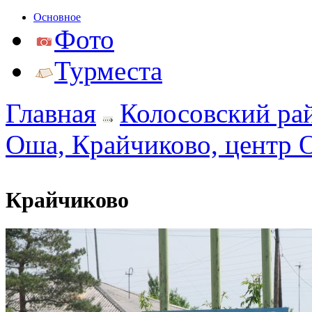
Основное
Фото
Турместа
Главная
Колосовский ра
Оша, Крайчиково, центр 
Крайчиково