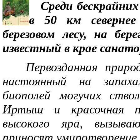
Среди бескрайних
в 50 км севернее
березовом лесу, на бе
известный в крае санато
Первозданная приро
настоянный на запаха
биополей могучих ствол
Иртыш и красочная п
высокого яра, вызыва
приносят умиротворение 