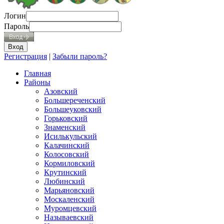
Логин
Пароль
Регистрация
|
Забыли пароль?
Главная
Районы
Азовский
Большереченский
Большеуковский
Горьковский
Знаменский
Исилькульский
Калачинский
Колосовский
Кормиловский
Крутинский
Любинский
Марьяновский
Москаленский
Муромцевский
Называевский