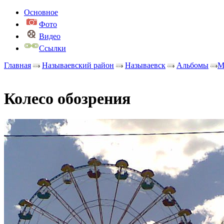
Основное
Фото
Видео
Ссылки
Главная
Называевский район
Называевск
Альбомы
М
Колесо обозрения