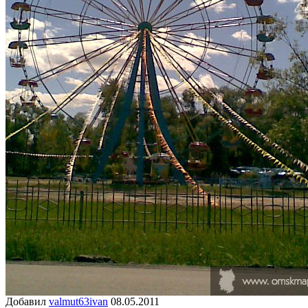
Добавил
valmut63ivan
08.05.2011