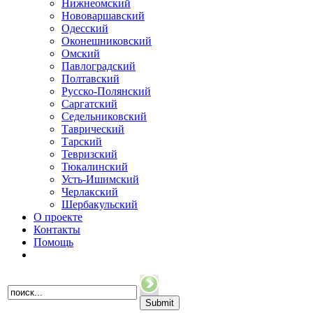
Нижнеомский
Нововаршавский
Одесский
Оконешниковский
Омский
Павлоградский
Полтавский
Русско-Полянский
Саргатский
Седельниковский
Таврический
Тарский
Тевризский
Тюкалинский
Усть-Ишимский
Черлакский
Шербакульский
О проекте
Контакты
Помощь