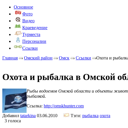
Основное
Фото
Видео
Краеведение
Турместа
Персоналии
Ссылки
Главная
Омский район
Омск
Ссылки
Охота и рыбалк
Охота и рыбалка в Омской об
Рыбы водоемов Омской области и объекты животн
рыбалкой.
Ссылка:
http://omskhunter.com
Добавил
tatarkina
03.06.2010
Тэги:
рыбалка
охота
3 голоса