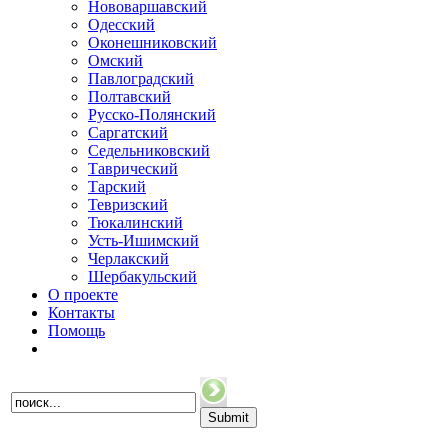
Нововаршавский
Одесский
Оконешниковский
Омский
Павлоградский
Полтавский
Русско-Полянский
Саргатский
Седельниковский
Таврический
Тарский
Тевризский
Тюкалинский
Усть-Ишимский
Черлакский
Шербакульский
О проекте
Контакты
Помощь