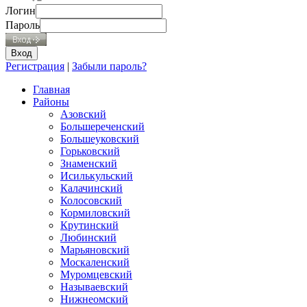
Логин
Пароль
Регистрация
|
Забыли пароль?
Главная
Районы
Азовский
Большереченский
Большеуковский
Горьковский
Знаменский
Исилькульский
Калачинский
Колосовский
Кормиловский
Крутинский
Любинский
Марьяновский
Москаленский
Муромцевский
Называевский
Нижнеомский