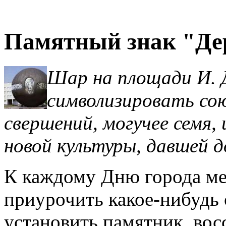
Памятный знак "Де
Шар на площади И. Д
символизировать сою
свершений, могучее семя, 
новой культуры, давшей д
К каждому Дню города ме
приурочить какое-нибудь 
установить памятник, вос