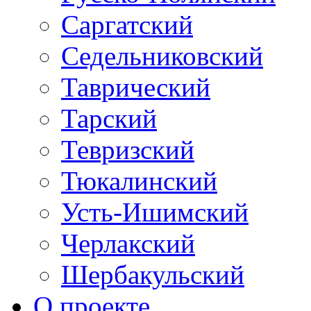
Саргатский
Седельниковский
Таврический
Тарский
Тевризский
Тюкалинский
Усть-Ишимский
Черлакский
Шербакульский
О проекте