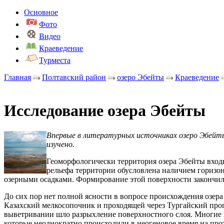
Основное
Фото
Видео
Краеведение
Турместа
Главная
Полтавский район
озеро Эбейты
Краеведение
Исследование озера Эбейты
Впервые в литературных источниках озеро Эбейты 
изучено.
Геоморфологически территория озера Эбейты вхо
рельефа территории обусловлена наличием гориз
озерными осадками. Формирование этой поверхности закончило
До сих пор нет полной ясности в вопросе происхождения озер
Казахский мелкосопочник и проходящей через Тургайский про
выветривании шло разрыхление поверхностного слоя. Многие 
которые неоднократно происходили в неогеновое время на про