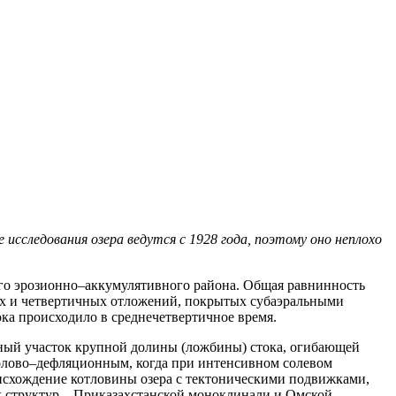
сследования озера ведутся с 1928 года, поэтому оно неплохо
го эрозионно–аккумулятивного района. Общая равнинность
ых и четвертичных отложений, покрытых субаэральными
ка происходило в среднечетвертичное время.
енный участок крупной долины (ложбины) стока, огибающей
эолово–дефляционным, когда при интенсивном солевом
исхождение котловины озера с тектоническими подвижками,
х структур – Приказахстанской моноклинали и Омской