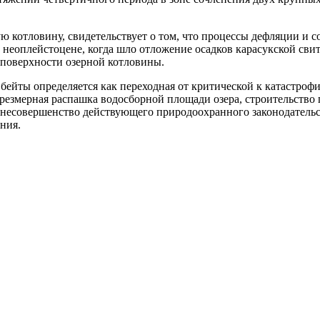
 котловину, свидетельствует о том, что процессы дефляции и с
 неоплейстоцене, когда шло отложение осадков карасукской свит
 поверхности озерной котловины.
Эбейты определяется как переходная от критической к катастро
резмерная распашка водосборной площади озера, строительство 
т несовершенство действующего природоохранного законодатель
ния.