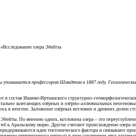
Исследование озера Эбейты
упоминается профессором Шмидтом в 1887 году. Геологические и
дит в состав Ишимо-Иртышского структурно–геоморфологическо
онтально залегающих озёрных и озёрно–аллювиальных неогенов
сь в неогене. Заложение озёрных котловин и древних долин сто
а Эбейты. По мнению одних, котловина озера – это переуглубл
гиб к Аральскому морю. Другие считают происхождение озера 
придерживаются идеи тектонического фактора и связывают про
тяжении четвертичного периода в зоне сочленения двух крупны