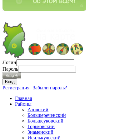
Логин
Пароль
Регистрация
|
Забыли пароль?
Главная
Районы
Азовский
Большереченский
Большеуковский
Горьковский
Знаменский
Исилькульский