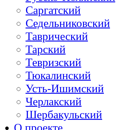
Саргатский
Седельниковский
Таврический
Тарский
Тевризский
Тюкалинский
Усть-Ишимский
Черлакский
Шербакульский
О проекте