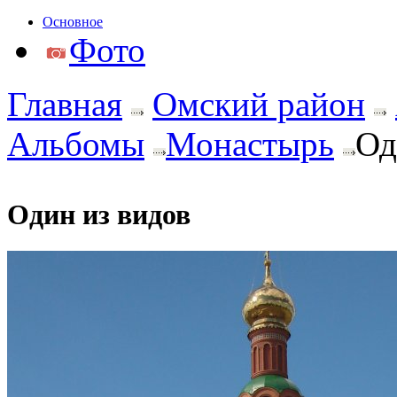
Основное
Фото
Главная
Омский район
Альбомы
Монастырь
Од
Один из видов