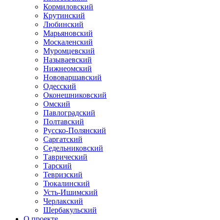
Кормиловский
Крутинский
Любинский
Марьяновский
Москаленский
Муромцевский
Называевский
Нижнеомский
Нововаршавский
Одесский
Оконешниковский
Омский
Павлоградский
Полтавский
Русско-Полянский
Саргатский
Седельниковский
Таврический
Тарский
Тевризский
Тюкалинский
Усть-Ишимский
Черлакский
Шербакульский
О проекте