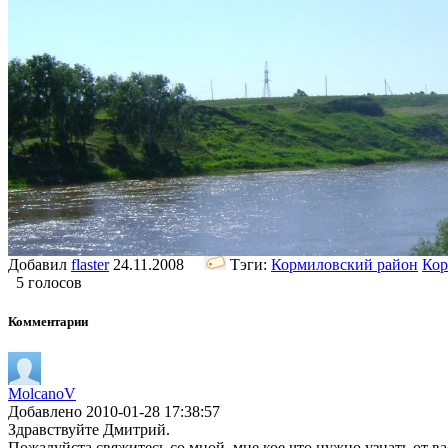
Добавил
flaster
24.11.2008
Тэги:
Кормиловский район
Кор
5 голосов
Комментарии
MolcanoV
Добавлено 2010-01-28 17:38:57
Здравствуйте Дмитрий.
Пожалуйста свяжитесь со мной, мне кое что нужно узнать от ва