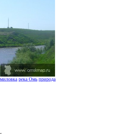
миловка
река Омь
природа
с.