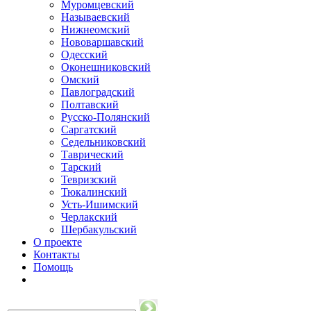
Муромцевский
Называевский
Нижнеомский
Нововаршавский
Одесский
Оконешниковский
Омский
Павлоградский
Полтавский
Русско-Полянский
Саргатский
Седельниковский
Таврический
Тарский
Тевризский
Тюкалинский
Усть-Ишимский
Черлакский
Шербакульский
О проекте
Контакты
Помощь