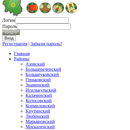
Логин
Пароль
Регистрация
|
Забыли пароль?
Главная
Районы
Азовский
Большереченский
Большеуковский
Горьковский
Знаменский
Исилькульский
Калачинский
Колосовский
Кормиловский
Крутинский
Любинский
Марьяновский
Москаленский