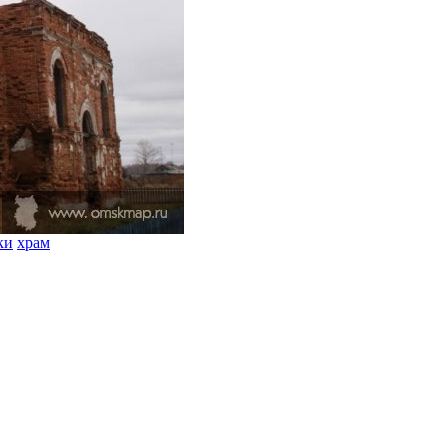
ки
храм