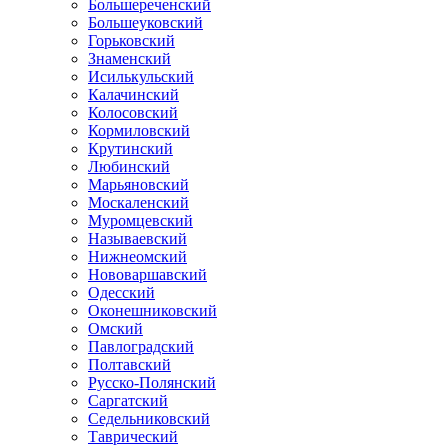
Большереченский
Большеуковский
Горьковский
Знаменский
Исилькульский
Калачинский
Колосовский
Кормиловский
Крутинский
Любинский
Марьяновский
Москаленский
Муромцевский
Называевский
Нижнеомский
Нововаршавский
Одесский
Оконешниковский
Омский
Павлоградский
Полтавский
Русско-Полянский
Саргатский
Седельниковский
Таврический