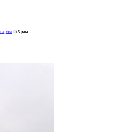
и храм
Храм