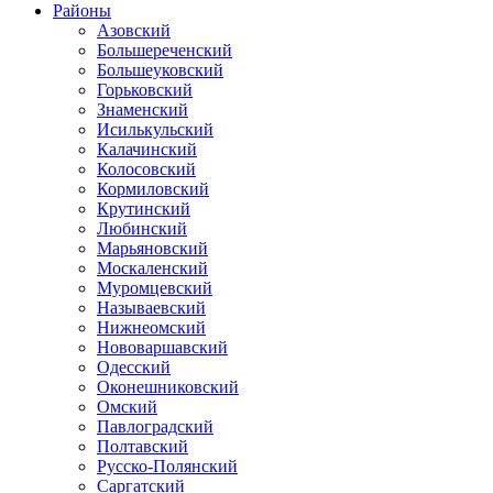
Районы
Азовский
Большереченский
Большеуковский
Горьковский
Знаменский
Исилькульский
Калачинский
Колосовский
Кормиловский
Крутинский
Любинский
Марьяновский
Москаленский
Муромцевский
Называевский
Нижнеомский
Нововаршавский
Одесский
Оконешниковский
Омский
Павлоградский
Полтавский
Русско-Полянский
Саргатский