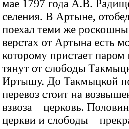
мае 1797 года А.В. Радище
селения. В Артыне, отобе
поехал теми же роскошны
верстах от Артына есть мо
которому пристает паром 
тянут от слободы Такмыцк
Иртышу. До Такмыцкой по
перевоз стоит на возвыше
взвоза – церковь. Половин
церкви и слободы – прек