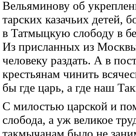
Вельяминову об укреплен
тарских казачьих детей, 
в Татмыцкую слободу в бе
Из присланных из Москв
человеку раздать. А в по
крестьянам чинить всячес
бы где царь, а где наш Т
С милостью царской и по
слобода, а уж великое тр
такмычанам было не заним