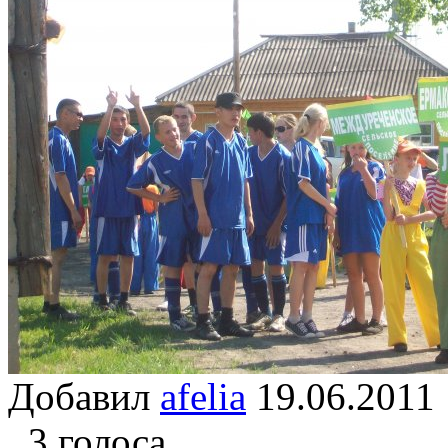
Добавил
afelia
19.06.20
3 голоса