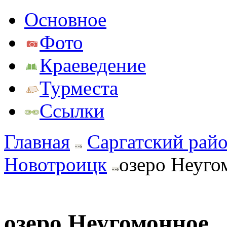
Основное
Фото
Краеведение
Турместа
Ссылки
Главная
Саргатский рай
Новотроицк
озеро Неуго
озеро Неугомонное