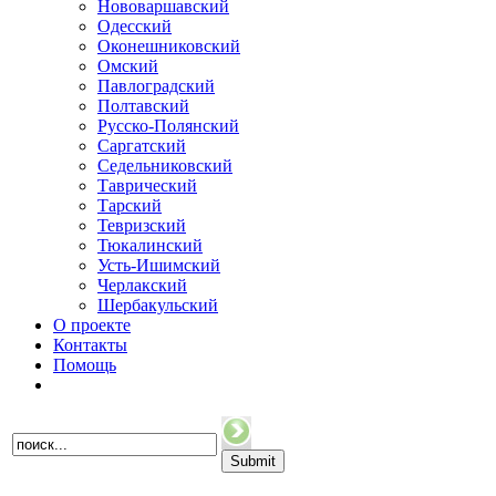
Нововаршавский
Одесский
Оконешниковский
Омский
Павлоградский
Полтавский
Русско-Полянский
Саргатский
Седельниковский
Таврический
Тарский
Тевризский
Тюкалинский
Усть-Ишимский
Черлакский
Шербакульский
О проекте
Контакты
Помощь