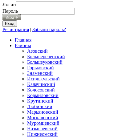
Логин
Пароль
Регистрация
|
Забыли пароль?
Главная
Районы
Азовский
Большереченский
Большеуковский
Горьковский
Знаменский
Исилькульский
Калачинский
Колосовский
Кормиловский
Крутинский
Любинский
Марьяновский
Москаленский
Муромцевский
Называевский
Нижнеомский